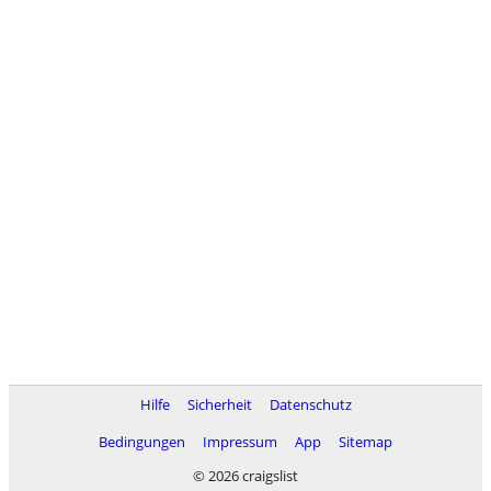
Hilfe
Sicherheit
Datenschutz
Bedingungen
Impressum
App
Sitemap
© 2026 craigslist