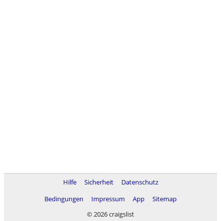
Hilfe
Sicherheit
Datenschutz
Bedingungen
Impressum
App
Sitemap
© 2026 craigslist