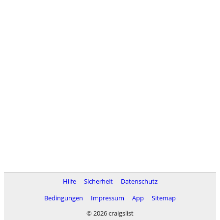
Hilfe
Sicherheit
Datenschutz
Bedingungen
Impressum
App
Sitemap
© 2026 craigslist