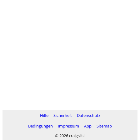
Hilfe
Sicherheit
Datenschutz
Bedingungen
Impressum
App
Sitemap
© 2026 craigslist