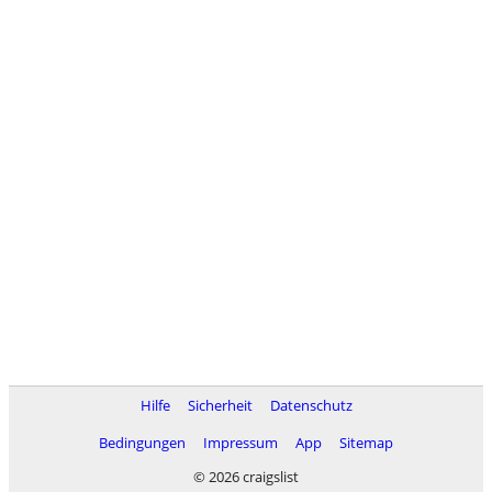
Hilfe
Sicherheit
Datenschutz
Bedingungen
Impressum
App
Sitemap
© 2026 craigslist