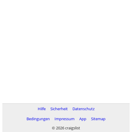
Hilfe
Sicherheit
Datenschutz
Bedingungen
Impressum
App
Sitemap
© 2026 craigslist