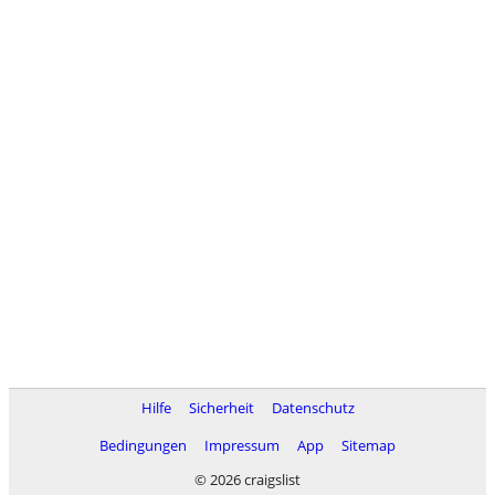
Hilfe
Sicherheit
Datenschutz
Bedingungen
Impressum
App
Sitemap
© 2026 craigslist